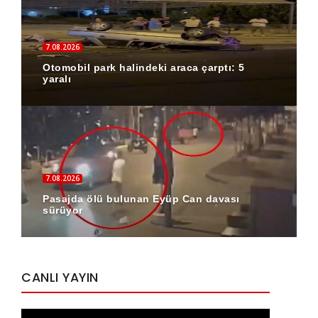
7.08.2026
Otomobil park halindeki araca çarptı: 5
yaralı
7.08.2026
Pasajda ölü bulunan Eyüp Can davası
sürüyor
CANLI YAYIN