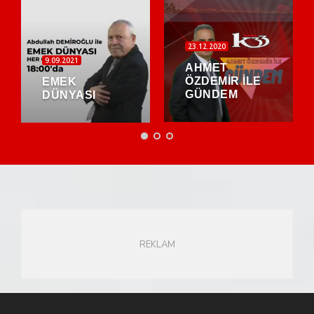
23.12.2020
9.09.2021
AHMET
ÖZDEMİR İLE
EMEK
GÜNDEM
DÜNYASI
REKLAM