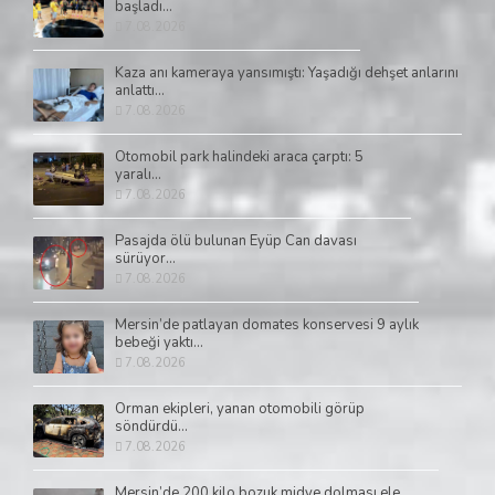
başladı...
7.08.2026
Kaza anı kameraya yansımıştı: Yaşadığı dehşet anlarını
anlattı...
7.08.2026
Otomobil park halindeki araca çarptı: 5
yaralı...
7.08.2026
Pasajda ölü bulunan Eyüp Can davası
sürüyor...
7.08.2026
Mersin’de patlayan domates konservesi 9 aylık
bebeği yaktı...
7.08.2026
Orman ekipleri, yanan otomobili görüp
söndürdü...
7.08.2026
Mersin’de 200 kilo bozuk midye dolması ele