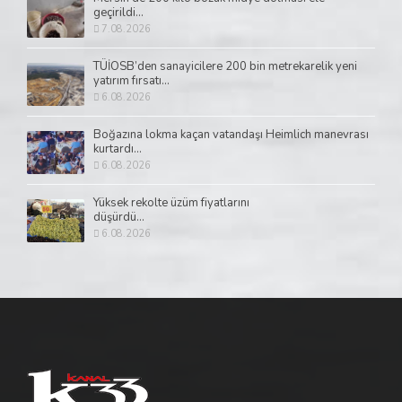
geçirildi...
7.08.2026
TÜİOSB’den sanayicilere 200 bin metrekarelik yeni
yatırım fırsatı...
6.08.2026
Boğazına lokma kaçan vatandaşı Heimlich manevrası
kurtardı...
6.08.2026
Yüksek rekolte üzüm fiyatlarını
düşürdü...
6.08.2026