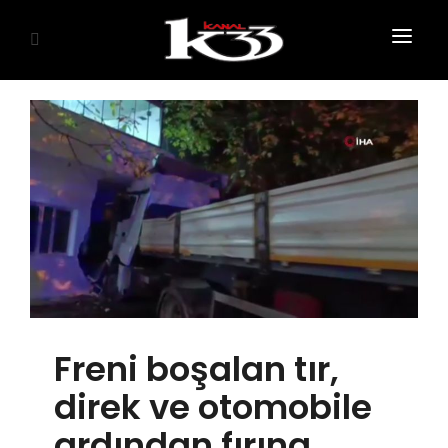
ANASAYFA
SİYASET
EKONOMİ
GÜNDEM
SAĞLIK
EĞİTİM
Freni boşalan tır,
KÜLTÜR SANAT
direk ve otomobile
SPOR
ardından fırına