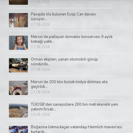
7.08.2026
Pasajda ölü bulunan Eyüp Can davası
sürüyor...
7.08.2026
Mersin’de patlayan domates konservesi 9 aylık
bebeği yaktı...
7.08.2026
Orman ekipleri, yanan otomobili görüp
söndürdü...
7.08.2026
Mersin’de 200 kilo bozuk midye dolması ele
geçirildi...
7.08.2026
TÜİOSB’den sanayicilere 200 bin metrekarelik yeni
yatırım fırsatı...
6.08.2026
Boğazına lokma kaçan vatandaşı Heimlich manevrası
kurtardı...