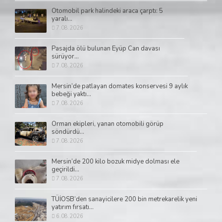
Otomobil park halindeki araca çarptı: 5
yaralı...
7.08.2026
Pasajda ölü bulunan Eyüp Can davası
sürüyor...
7.08.2026
Mersin’de patlayan domates konservesi 9 aylık
bebeği yaktı...
7.08.2026
Orman ekipleri, yanan otomobili görüp
söndürdü...
7.08.2026
Mersin’de 200 kilo bozuk midye dolması ele
geçirildi...
7.08.2026
TÜİOSB’den sanayicilere 200 bin metrekarelik yeni
yatırım fırsatı...
6.08.2026