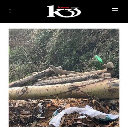
ANASAYFA
SİYASET
EKONOMİ
GÜNDEM
SAĞLIK
EĞİTİM
KÜLTÜR SANAT
SPOR