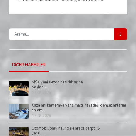
DİĞER HABERLER
MSK yeni sezon hazırlıklarına
başladı...
7.08.2026
Kaza anı kameraya yansımıştı: Yaşadığı dehşet anlarını
anlattı...
7.08.2026
Otomobil park halindeki araca çarptı: 5
yaralı...