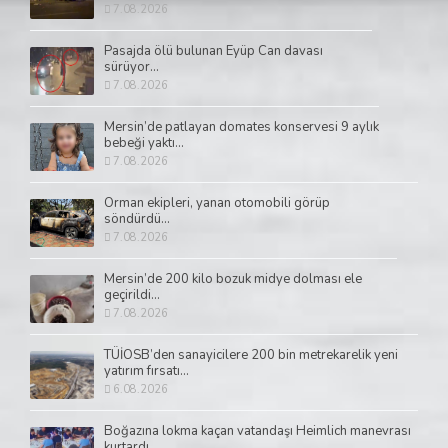
7.08.2026
Pasajda ölü bulunan Eyüp Can davası
sürüyor...
7.08.2026
Mersin’de patlayan domates konservesi 9 aylık
bebeği yaktı...
7.08.2026
Orman ekipleri, yanan otomobili görüp
söndürdü...
7.08.2026
Mersin’de 200 kilo bozuk midye dolması ele
geçirildi...
7.08.2026
TÜİOSB’den sanayicilere 200 bin metrekarelik yeni
yatırım fırsatı...
6.08.2026
Boğazına lokma kaçan vatandaşı Heimlich manevrası
kurtardı...