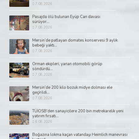
7.08.2026
Pasajda ölü bulunan Eyüp Can davası
sürüyor...
7.08.2026
Mersin’de patlayan domates konservesi 9 aylık
bebeği yaktı...
7.08.2026
Orman ekipleri, yanan otomobili görüp
söndürdü...
7.08.2026
Mersin’de 200 kilo bozuk midye dolması ele
geçirildi...
7.08.2026
TÜİOSB’den sanayicilere 200 bin metrekarelik yeni
yatırım fırsatı...
6.08.2026
Boğazına lokma kaçan vatandaşı Heimlich manevrası