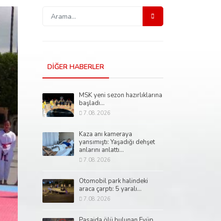
DİĞER HABERLER
MSK yeni sezon hazırlıklarına
başladı...
7.08.2026
Kaza anı kameraya
yansımıştı: Yaşadığı dehşet
anlarını anlattı...
7.08.2026
Otomobil park halindeki
araca çarptı: 5 yaralı...
7.08.2026
Pasajda ölü bulunan Eyüp