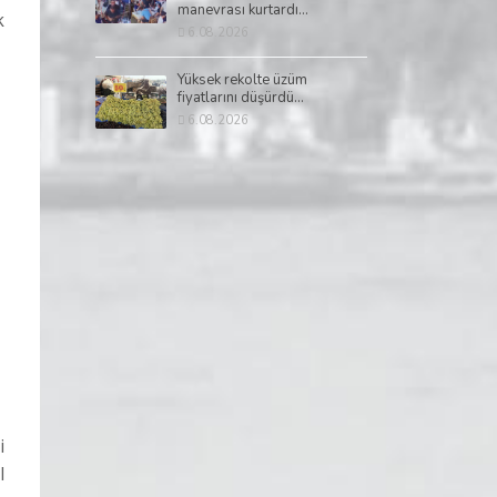
manevrası kurtardı...
k
6.08.2026
Yüksek rekolte üzüm
fiyatlarını düşürdü...
6.08.2026
i
l