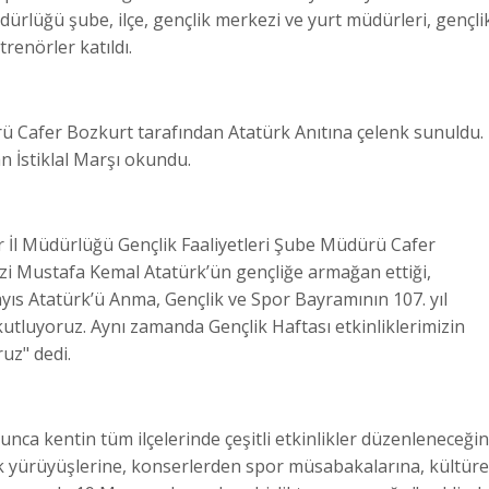
ürlüğü şube, ilçe, gençlik merkezi ve yurt müdürleri, gençli
trenörler katıldı.
ü Cafer Bozkurt tarafından Atatürk Anıtına çelenk sunuldu.
 İstiklal Marşı okundu.
İl Müdürlüğü Gençlik Faaliyetleri Şube Müdürü Cafer
i Mustafa Kemal Atatürk’ün gençliğe armağan ettiği,
ıs Atatürk’ü Anma, Gençlik ve Spor Bayramının 107. yıl
tluyoruz. Aynı zamanda Gençlik Haftası etkinliklerimizin
uz" dedi.
nca kentin tüm ilçelerinde çeşitli etkinlikler düzenleneceğin
lik yürüyüşlerine, konserlerden spor müsabakalarına, kültüre