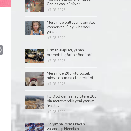
Can davası sürüyor...
7.08.2026
Mersin’de patlayan domates
konservesi 9 aylık bebeği
yaktı...
7.08.2026
p
il
Print
Orman ekipleri, yanan
otomobili görüp söndürdü...
7.08.2026
Mersin’de 200 kilo bozuk
midye dolması ele geçirildi...
7.08.2026
TÜİOSB’den sanayicilere 200
bin metrekarelik yeni yatırım
fırsatı...
6.08.2026
Boğazına lokma kaçan
vatandaşı Heimlich