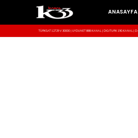
ANASAYFA
TÜRKSAT 12729 V 30000 | UYDUNET 888.KANAL | DIGITURK 190.KANAL | D