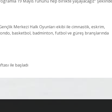
programla 19 Mayıs ruhunu hep birlikte yaşayacağız" şeklind
nçlik Merkezi Halk Oyunları ekibi ile cimnastik, eskrim,
kwondo, basketbol, badminton, futbol ve güreş branşlarında