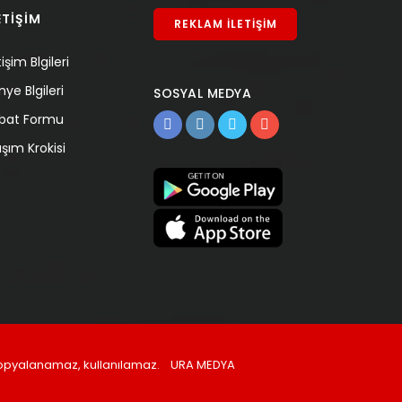
ETİŞİM
REKLAM İLETİŞİM
tişim Blgileri
nye Blgileri
SOSYAL MEDYA
tibat Formu
aşım Krokisi
, kopyalanamaz, kullanılamaz.
URA MEDYA