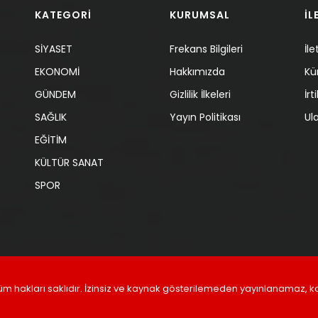
KATEGORİ
KURUMSAL
İL
SİYASET
Frekans Bilgileri
İle
EKONOMİ
Hakkımızda
Kü
GÜNDEM
Gizlilik İlkeleri
İr
SAĞLIK
Yayın Politikası
Ul
EĞİTİM
KÜLTÜR SANAT
SPOR
üm hakları saklıdır. İzinsiz ve kaynak gösterilemeden yayınlanamaz