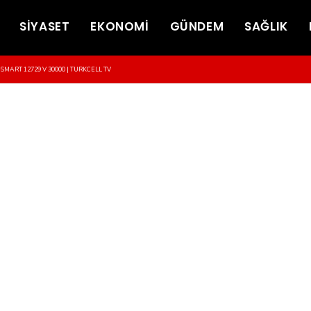
SİYASET
EKONOMİ
GÜNDEM
SAĞLIK
-SMART 12729 V 30000 | TURKCELL TV