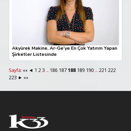
Akyürek Makine, Ar-Ge’ye En Çok Yatırım Yapan
Şirketler Listesinde
Sayfa:
««
◄
1
2
3
...
186
187
188
189
190
...
221
222
223
►
»»