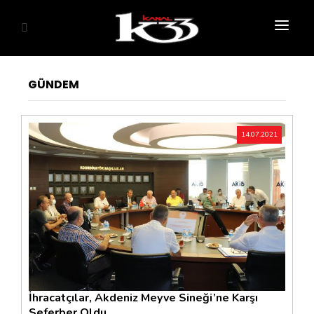
ANASAYFA
GÜNDEM
SİYASET
EKONOMİ
14.07.2021
GÜNDEM
SAĞLIK
EĞİTİM
KÜLTÜR SANAT
SPOR
İhracatçılar, Akdeniz Meyve Sineği’ne Karşı
Seferber Oldu