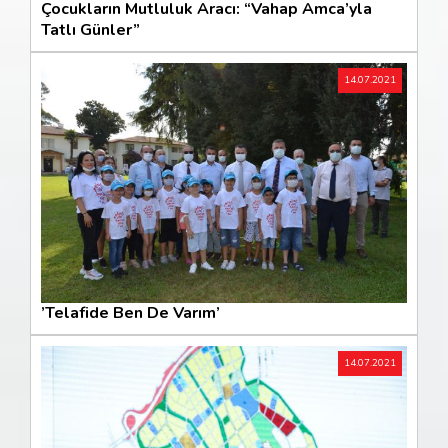
Çocukların Mutluluk Aracı: “Vahap Amca’yla
Tatlı Günler”
14.07.2021
’Telafide Ben De Varım’
14.07.2021