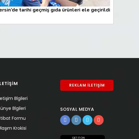
rsin’de tarihi geçmiş gıda ürünleri ele geçirildi
İLETİŞİM
REKLAM İLETİŞİM
letişim Blgileri
ünye Blgileri
SOSYAL MEDYA
rtibat Formu
laşım Krokisi