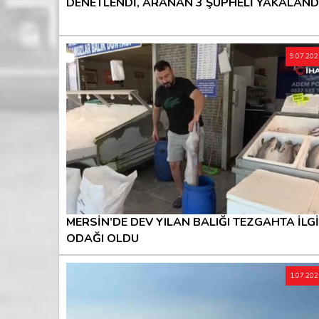
DENETLENDİ, ARANAN 3 ŞÜPHELİ YAKALAND
9.07.20
MERSİN’DE DEV YILAN BALIĞI TEZGAHTA İLGİ
ODAĞI OLDU
1.07.20