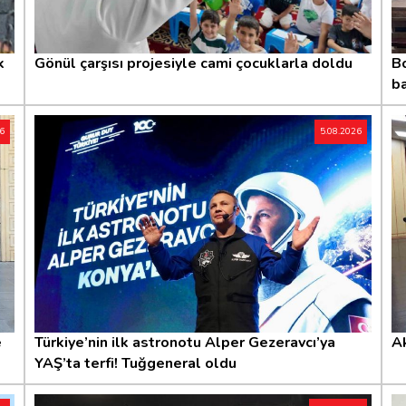
k
Gönül çarşısı projesiyle cami çocuklarla doldu
Bo
ba
26
5.08.2026
e
Türkiye’nin ilk astronotu Alper Gezeravcı’ya
Ak
YAŞ’ta terfi! Tuğgeneral oldu