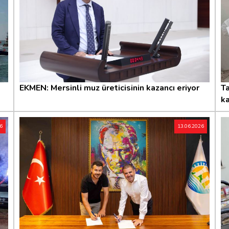
EKMEN: Mersinli muz üreticisinin kazancı eriyor
Ta
ka
26
13.06.2026