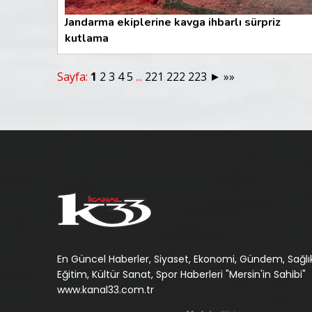
Jandarma ekiplerine kavga ihbarlı sürpriz
kutlama
Sayfa:
1
2
3
4
5
...
221
222
223
►
»»
En Güncel Haberler, Siyaset, Ekonomi, Gündem, Sağlık
Eğitim, Kültür Sanat, Spor Haberleri "Mersin'in Sahibi"
www.kanal33.com.tr