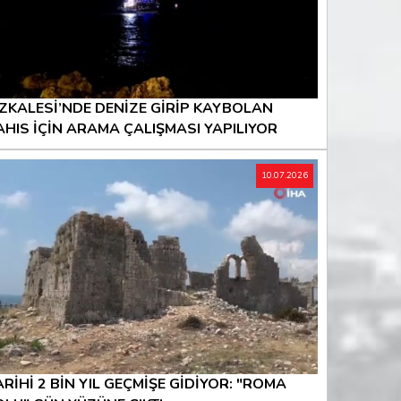
IZKALESİ’NDE DENİZE GİRİP KAYBOLAN
AHIS İÇİN ARAMA ÇALIŞMASI YAPILIYOR
10.07.2026
ARİHİ 2 BİN YIL GEÇMİŞE GİDİYOR: "ROMA