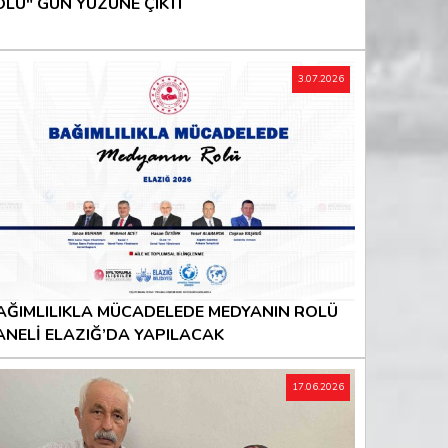
OLU" GÜN YÜZÜNE ÇIKTI
3.07.2026
AĞIMLILIKLA MÜCADELEDE MEDYANIN ROLÜ
ANELİ ELAZIĞ’DA YAPILACAK
17.06.2026