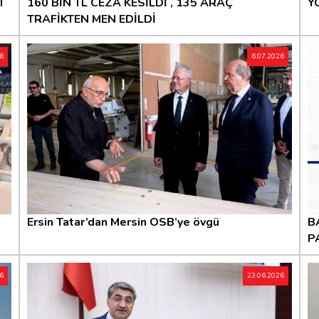
I
160 BİN TL CEZA KESİLDİ , 135 ARAÇ
Y
TRAFİKTEN MEN EDİLDİ
26
6.07.2026
Ersin Tatar’dan Mersin OSB’ye övgü
B
P
26
23.06.2026