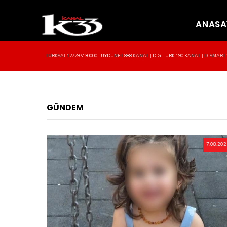
ANASA
TÜRKSAT 12729 V 30000 | UYDUNET 888.KANAL | DIGITURK 190.KANAL | D-SMART 1
GÜNDEM
7.08.20