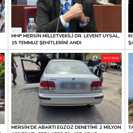
MHP MERSİN MİLLETVEKİLİ DR. LEVENT UYSAL,
K
15 TEMMUZ ŞEHİTLERİNİ ANDI
Ş
26
10.07.2026
MERSİN’DE ABARTI EGZOZ DENETİMİ: 2 MİLYON
T