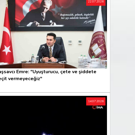
22.07.2026
şsavcı Emre: "Uyuşturucu, çete ve şiddete
eçit vermeyeceğiz"
14.07.2026