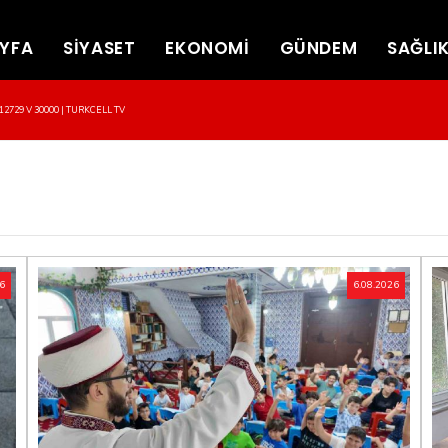
YFA
SİYASET
EKONOMİ
GÜNDEM
SAĞLI
2729 V 30000 | TURKCELL TV
26
6.08.2026