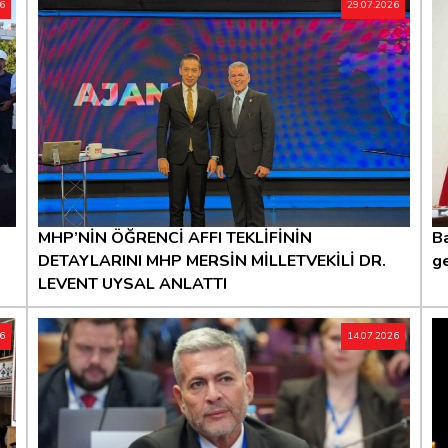
26
29.07.2026
MHP’NİN ÖĞRENCİ AFFI TEKLİFİNİN
Ba
DETAYLARINI MHP MERSİN MİLLETVEKİLİ DR.
g
LEVENT UYSAL ANLATTI
26
14.07.2026