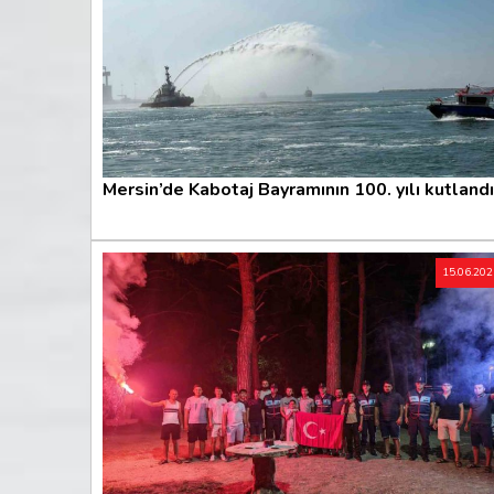
Mersin’de Kabotaj Bayramının 100. yılı kutlandı
15.06.20