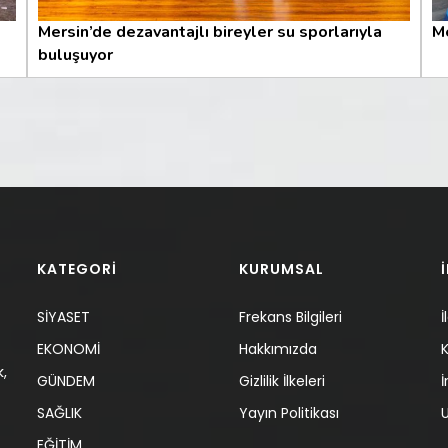
Mersin’de dezavantajlı bireyler su sporlarıyla
Me
buluşuyor
KATEGORİ
KURUMSAL
SİYASET
Frekans Bilgileri
İ
EKONOMİ
Hakkımızda
K
,
GÜNDEM
Gizlilik İlkeleri
İ
SAĞLIK
Yayın Politikası
U
EĞİTİM