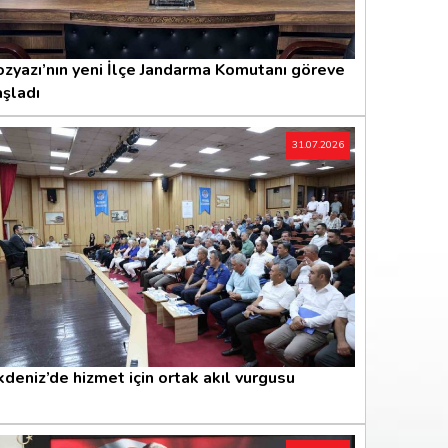
zyazı’nın yeni İlçe Jandarma Komutanı göreve
şladı
31.07.2026
deniz’de hizmet için ortak akıl vurgusu