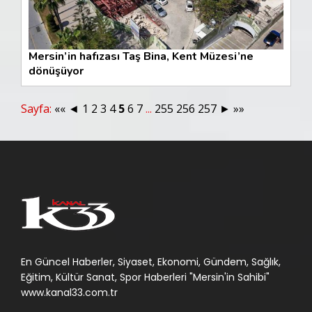
Mersin’in hafızası Taş Bina, Kent Müzesi’ne
dönüşüyor
Sayfa:
««
◄
1
2
3
4
5
6
7
...
255
256
257
►
»»
En Güncel Haberler, Siyaset, Ekonomi, Gündem, Sağlık,
Eğitim, Kültür Sanat, Spor Haberleri "Mersin'in Sahibi"
www.kanal33.com.tr